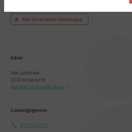
Een onthaalouder in Anderlecht
Aan favorieten toevoegen
Adres
Van Lintstraat
1070 Anderlecht
Bekijken op Google Maps
Contactgegevens
09 292 87 12