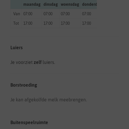
maandag
dinsdag
woensdag
donderdag
vrijdag
zate
Van
07:00
07:00
07:00
07:00
07:00
gesl
Tot
17:00
17:00
17:00
17:00
17:00
gesl
Luiers
Je voorziet
zelf
luiers.
Borstvoeding
Je kan afgekolfde melk meebrengen.
Buitenspeelruimte