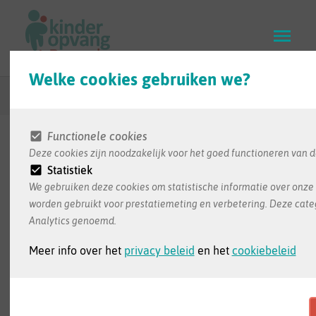
Skip
to
main
content
Welke cookies gebruiken we?
Terug naar zoekresultaten
Functionele cookies
Deze cookies zijn noodzakelijk voor het goed functioneren van d
De informatie in deze infofiche wordt ons bezorgd
Statistiek
door de opvang zelf. Dit is de meest recente
We gebruiken deze cookies om statistische informatie over onze 
informatie die we ontvangen hebben
worden gebruikt voor prestatiemeting en verbetering. Deze cate
Analytics genoemd.
Meer info over het
privacy beleid
en het
cookiebeleid
Monir Halima