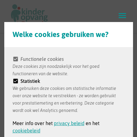
Skip
to
main
content
Welke cookies gebruiken we?
Neem contact op
Functionele cookies
Deze cookies zijn noodzakelijk voor het goed
Heb je een vraag over kinderopvang? Heb je
functioneren van de website.
hulp nodig bij je aanvraag? Ga naar een
Statistiek
opvang in je buurt of naar een permanentie. Je
We gebruiken deze cookies om statistische informatie
kan ook contact opnemen met het Loket
over onze website te verstrekken - ze worden gebruikt
Kinderopvang.
voor prestatiemeting en verbetering. Deze categorie
wordt ook wel Analytics genoemd.
Meer info over het
privacy beleid
en het
cookiebeleid