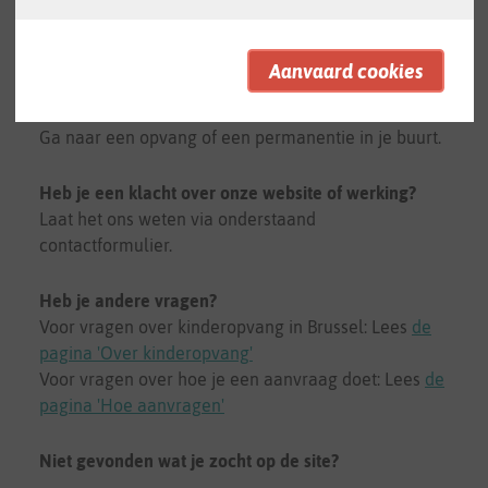
Hoe kunnen we je helpen?
Heb je hulp nodig bij je registratie of heb je geen e-
mailadres?
Ga naar een opvang of een permanentie in je buurt.
Heb je een klacht over onze website of werking?
Laat het ons weten via onderstaand
contactformulier.
Heb je andere vragen?
Voor vragen over kinderopvang in Brussel: Lees
de
pagina 'Over kinderopvang'
Voor vragen over hoe je een aanvraag doet: Lees
de
pagina 'Hoe aanvragen'
Niet gevonden wat je zocht op de site?