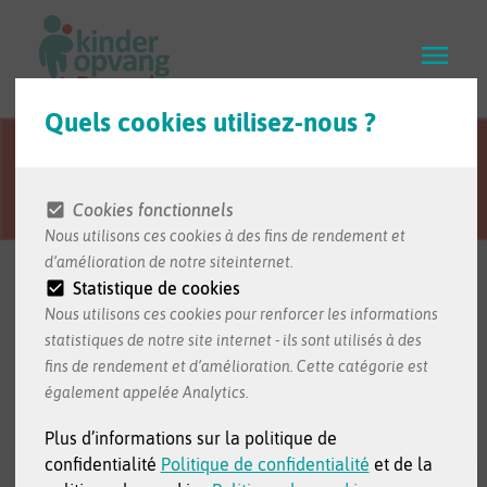
Skip
to
main
content
Quels cookies utilisez-nous ?
Cette page Web est
Visitez le site Web en néerlandais
traduite du
pour accéder à la version complète
néerlandais.
du site Web.
Cookies fonctionnels
Nous utilisons ces cookies à des fins de rendement et
Bienvenue au
d’amélioration de notre siteinternet.
Statistique de cookies
Loket Kinderopvang
Nous utilisons ces cookies pour renforcer les informations
statistiques de notre site internet - ils sont utilisés à des
Commencez votre demande pour votre bébé ou
fins de rendement et d’amélioration. Cette catégorie est
jeune enfant ici.
également appelée Analytics.
Plus d’informations sur la politique de
Recherchez un
Recherchez un
confidentialité
Politique de confidentialité
et de la
milieu d’accueil
milieu d’accueil le