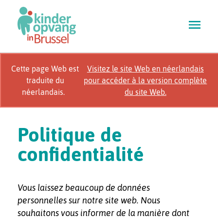
Skip
to
main
content
Cette page Web est
Visitez le site Web en néerlandais
traduite du
pour accéder à la version complète
néerlandais.
du site Web.
Politique de
confidentialité
Vous laissez beaucoup de données
personnelles sur notre site web. Nous
souhaitons vous informer de la manière dont