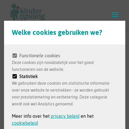
Skip
to
main
content
Welke cookies gebruiken we?
Soorten
kinderopvang
Functionele cookies
Deze cookies zijn noodzakelijk voor het goed
functioneren van de website.
Statistiek
Je kind kan naar een kinderdagverblijf of naar
We gebruiken deze cookies om statistische informatie
een onthaalouder gaan. Lees hier wat het
over onze website te verstrekken - ze worden gebruikt
verschil is tussen de twee.
voor prestatiemeting en verbetering. Deze categorie
wordt ook wel Analytics genoemd.
Meer info over het
privacy beleid
en het
Kinderdagverblijf of onthaalouder
cookiebeleid