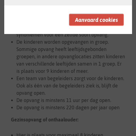
Groepsopvang of kinderdagverblijf:
Kinderdagverblijf, kribbe of crèche zijn
synoniemen voor een zelfde soort opvang.
De kinderen worden opgevangen in groep.
Sommige opvang heeft leeftijdsgebonden
groepen, in andere opvanglocaties zitten kinderen
van verschillende leeftijden samen in 1 groep. Er
is plaats voor 9 kinderen of meer.
Een team van begeleiders zorgt voor de kinderen.
Ook als één van de begeleiders ziek is, blijft de
opvang open.
De opvang is minstens 11 uur per dag open.
De opvang is minstens 220 dagen per jaar open
Gezinsopvang of onthaalouder:
Hier is plaats voor maximaal 8 kinderen.