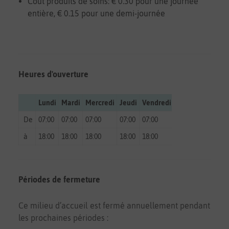
Coût produits de soins: € 0.30 pour une journée
entière, € 0.15 pour une demi-journée
Heures d'ouverture
Lundi
Mardi
Mercredi
Jeudi
Vendredi
Samedi
Diman
De
07:00
07:00
07:00
07:00
07:00
fermé
fermé
à
18:00
18:00
18:00
18:00
18:00
fermé
fermé
Périodes de fermeture
Ce milieu d’accueil est fermé annuellement pendant
les prochaines périodes :