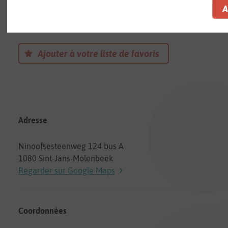
Arion
Une Crèche à Sint-Jans-Molenbeek
Ajouter à votre liste de favoris
Adresse
Ninoofsesteenweg 124 bus A
1080 Sint-Jans-Molenbeek
Regarder sur Google Maps
Coordonnées