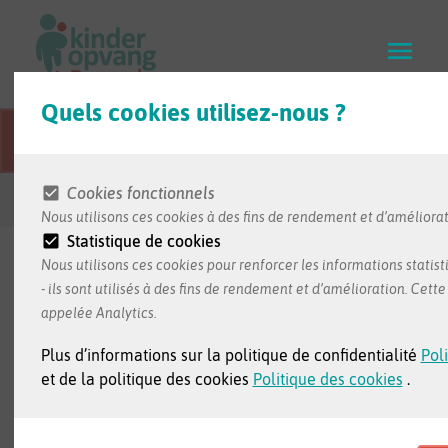
Skip
to
main
content
Quels cookies utilisez-nous ?
Cette page Web est traduite du néerlandais.
Cookies fonctionnels
Retour aux résultats de recherche
Nous utilisons ces cookies à des fins de rendement et d’améliorat
Statistique de cookies
Nous utilisons ces cookies pour renforcer les informations statist
- ils sont utilisés à des fins de rendement et d’amélioration. Cet
L'information dans cette fiche nous est transmise par
appelée Analytics.
le milieu d'accueil.
Plus d’informations sur la politique de confidentialité
Poli
et de la politique des cookies
Politique des cookies
.