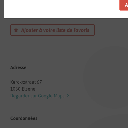
Mandala
Une Crèche à Elsene
Ajouter à votre liste de favoris
Adresse
Kerckxstraat 67
1050 Elsene
Regarder sur Google Maps
Coordonnées