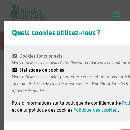
Skip
to
main
content
Quels cookies utilisez-nous ?
Cette page Web est traduite du néerlandais.
Cookies fonctionnels
Retour aux résultats de recherche
Nous utilisons ces cookies à des fins de rendement et d’améliorat
Statistique de cookies
Nous utilisons ces cookies pour renforcer les informations statist
- ils sont utilisés à des fins de rendement et d’amélioration. Cet
L'information dans cette fiche nous est transmise par
appelée Analytics.
le milieu d'accueil.
Plus d’informations sur la politique de confidentialité
Poli
et de la politique des cookies
Politique des cookies
.