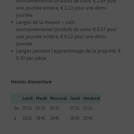
environnemental/produits de soins: € 1.89 pour
une journée entière, € 1.13 pour une demi-
journée
Langes de la maison + coût
environnemental/produits de soins: € 0.37 pour
une journée entière, € 0.22 pour une demi-
journée
Langes pendant l'apprentissage de la propreté: €
0.30 par pièce
Heures d'ouverture
Lundi
Mardi
Mercredi
Jeudi
Vendredi
Samedi
Diman
De
07:15
07:15
07:15
07:15
07:15
fermé
fermé
à
18:15
18:45
18:45
18:45
18:45
fermé
fermé