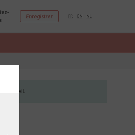
tez-
Enregistrer
FR
EN
NL
s
 d'accueil.