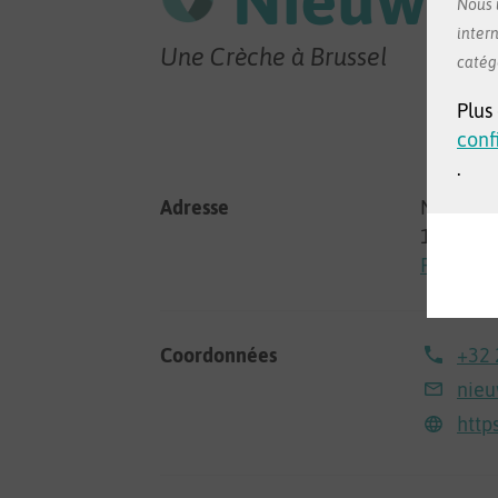
Nous u
intern
Une Crèche à Brussel
catég
Plus
conf
.
Adresse
Nieuwla
1000 Bru
Regarder
Coordonnées
+32 
nieu
http