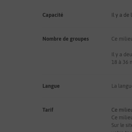
Capacité
Il y a de
Nombre de groupes
Ce milie
Il y a d
18 à 36 
Langue
La langue
Tarif
Ce milie
Ce milieu
Sur le s