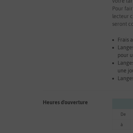
votre tar
Pour fair
lecteur c
seront c
Frais a
Langes
pour u
Langes
une jo
Langes
Heures d'ouverture
De
à