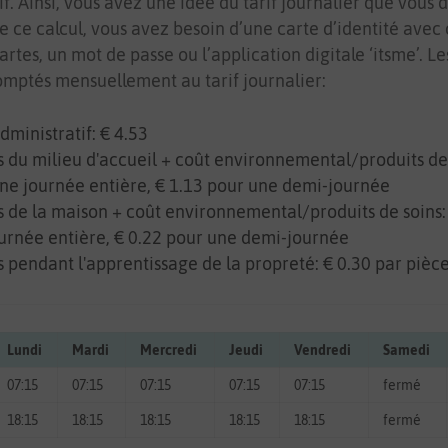
if. Ainsi, vous avez une idée du tarif journalier que vous 
e ce calcul, vous avez besoin d’une carte d’identité avec 
artes, un mot de passe ou l’application digitale ‘itsme’. Le
omptés mensuellement au tarif journalier:
dministratif: € 4.53
 du milieu d'accueil + coût environnemental/produits de 
ne journée entière, € 1.13 pour une demi-journée
 de la maison + coût environnemental/produits de soins:
urnée entière, € 0.22 pour une demi-journée
 pendant l'apprentissage de la propreté: € 0.30 par pièc
Lundi
Mardi
Mercredi
Jeudi
Vendredi
Samedi
07:15
07:15
07:15
07:15
07:15
fermé
18:15
18:15
18:15
18:15
18:15
fermé