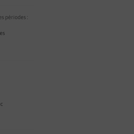
s périodes :
es
rc