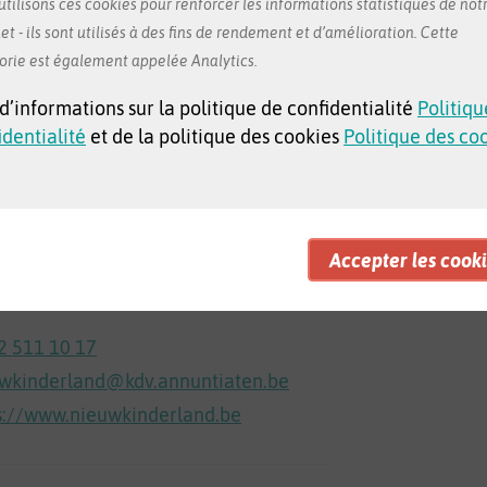
tilisons ces cookies pour renforcer les informations statistiques de notr
et - ils sont utilisés à des fins de rendement et d’amélioration. Cette
orie est également appelée Analytics.
 d’informations sur la politique de confidentialité
Politiqu
identialité
et de la politique des cookies
Politique des co
nd 194
ssel
 sur Google Maps
2 511 10 17
wkinderland@kdv.annuntiaten.be
s://www.nieuwkinderland.be