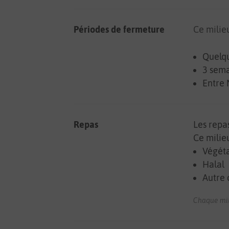
Périodes de fermeture
Ce milie
Quelqu
3 sema
Entre 
Repas
Les repa
Ce milie
Végét
Halal
Autre 
Chaque mili