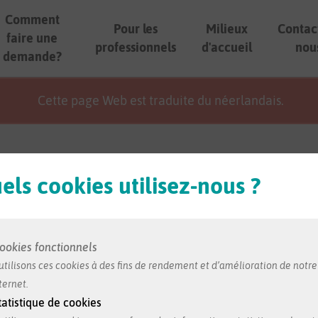
Comment
Pour les
Milieux
Contac
faire une
professionnels
d'accueil
nou
demande?
Cette page Web est traduite du néerlandais.
els cookies utilisez-nous ?
formation dans cette fiche nous est transmise par le milieu
ookies fonctionnels
utilisons ces cookies à des fins de rendement et d’amélioration de notre
ternet.
nderland
tatistique de cookies