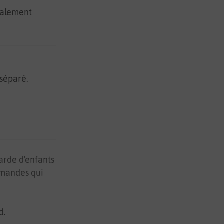
galement
 séparé.
arde d'enfants
emandes qui
nd.