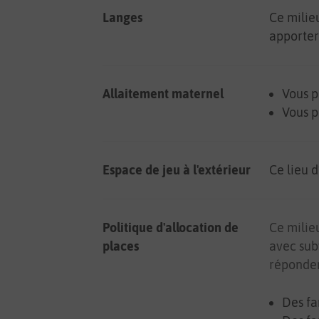
Langes
Ce milie
apporter
Allaitement maternel
Vous p
Vous p
Espace de jeu à l'extérieur
Ce lieu d
Politique d'allocation de
Ce milie
places
avec sub
réponden
Des fa