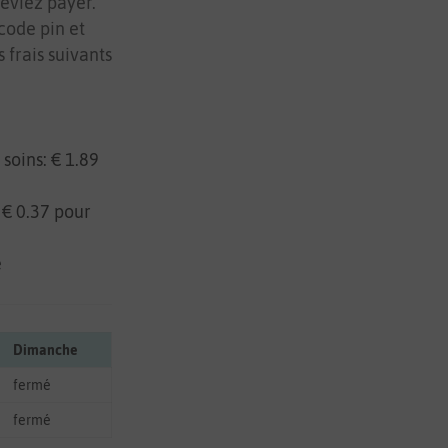
deviez payer.
code pin et
s frais suivants
soins: € 1.89
 € 0.37 pour
e
Dimanche
fermé
fermé