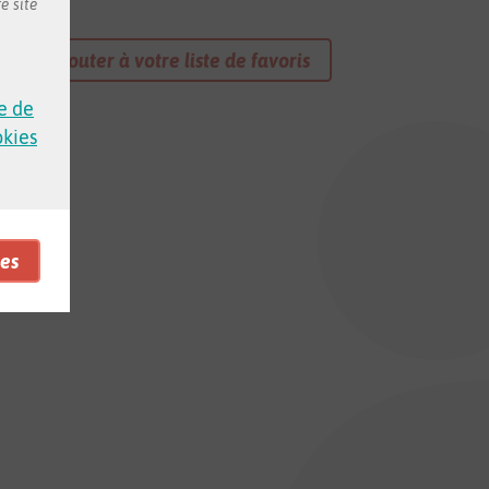
e site
Ajouter à votre liste de favoris
e de
okies