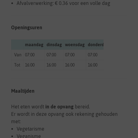
Afvalverwerking: € 0.36 voor een volle dag
Openingsuren
maandag
dinsdag
woensdag
donderdag
vrijdag
zate
Van
07:00
07:00
07:00
07:00
07:00
gesl
Tot
16:00
16:00
16:00
16:00
16:00
gesl
Maaltijden
Het eten wordt
in de opvang
bereid.
Er wordt in deze opvang ook rekening gehouden
met:
Vegetarisme
Veganisme