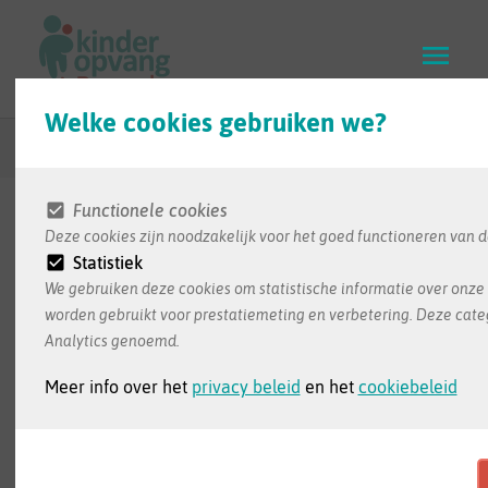
Skip
to
main
content
Welke cookies gebruiken we?
Terug naar zoekresultaten
Functionele cookies
Deze cookies zijn noodzakelijk voor het goed functioneren van d
De informatie in deze infofiche wordt ons bezorgd
Statistiek
door de opvang zelf. Dit is de meest recente
We gebruiken deze cookies om statistische informatie over onze 
informatie die we ontvangen hebben
worden gebruikt voor prestatiemeting en verbetering. Deze cate
Analytics genoemd.
Meer info over het
privacy beleid
en het
cookiebeleid
Akabi Saleha