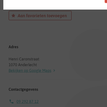
Een onthaalouder in Anderlecht
Aan favorieten toevoegen
Adres
Henri Caronstraat
1070 Anderlecht
Bekijken op Google Maps
Contactgegevens
09 292 87 12