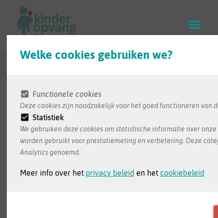
Skip
to
main
content
Welke cookies gebruiken we?
Terug naar zoekresultaten
Functionele cookies
Deze cookies zijn noodzakelijk voor het goed functioneren van d
De informatie in deze infofiche wordt ons bezorgd
Statistiek
door de opvang zelf. Dit is de meest recente
We gebruiken deze cookies om statistische informatie over onze 
informatie die we ontvangen hebben
worden gebruikt voor prestatiemeting en verbetering. Deze cate
Analytics genoemd.
Meer info over het
privacy beleid
en het
cookiebeleid
Babilou Vorst