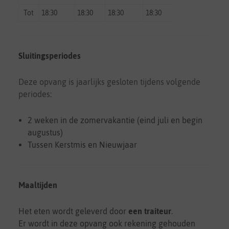
Tot
18:30
18:30
18:30
18:30
18:30
gesl
Sluitingsperiodes
Deze opvang is jaarlijks gesloten tijdens volgende
periodes:
2 weken in de zomervakantie (eind juli en begin
augustus)
Tussen Kerstmis en Nieuwjaar
Maaltijden
Het eten wordt geleverd door
een traiteur
.
Er wordt in deze opvang ook rekening gehouden