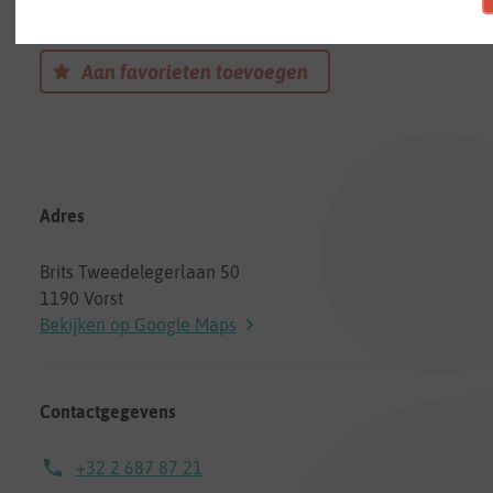
Een kinderdagverblijf in Vorst
Aan favorieten toevoegen
Adres
Brits Tweedelegerlaan 50
1190 Vorst
Bekijken op Google Maps
Contactgegevens
+32 2 687 87 21