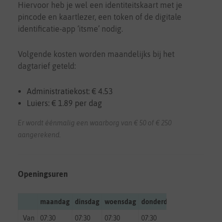
Hiervoor heb je wel een identiteitskaart met je
pincode en kaartlezer, een token of de digitale
identificatie-app ‘itsme’ nodig.
Volgende kosten worden maandelijks bij het
dagtarief geteld:
Administratiekost: € 4.53
Luiers: € 1.89 per dag
Er wordt éénmalig een waarborg van € 50 of € 250
aangerekend.
Openingsuren
maandag
dinsdag
woensdag
donderdag
vrijdag
zate
Van
07:30
07:30
07:30
07:30
07:30
gesl