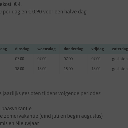
ekost: € 4.
50 per dag en € 0.90 voor een halve dag
dag
dinsdag
woensdag
donderdag
vrijdag
zaterda
07:00
07:00
07:00
07:00
gesloten
18:00
18:00
18:00
18:00
gesloten
 jaarlijks gesloten tijdens volgende periodes:
e paasvakantie
e zomervakantie (eind juli en begin augustus)
tmis en Nieuwjaar