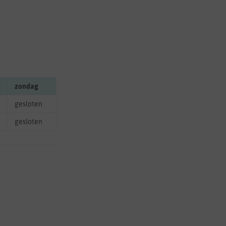
g
zondag
gesloten
gesloten