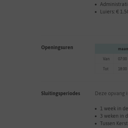
Administrati
Luiers: € 1.
Openingsuren
maan
Van
07:00
Tot
18:00
Sluitingsperiodes
Deze opvang is
1 week in d
3 weken in d
Tussen Kers