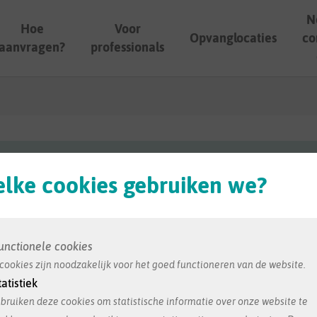
N
Hoe
Voor
Opvanglocaties
co
aanvragen?
professionals
ordt ons bezorgd door de opvang zelf. Dit is de meest re
lke cookies gebruiken we?
unctionele cookies
o
cookies zijn noodzakelijk voor het goed functioneren van de website.
tatistiek
bruiken deze cookies om statistische informatie over onze website te
Jans-Molenbeek