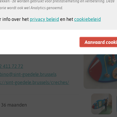
rekken - ze worden gebruikt voor prestatiemeting en verbetering. Deze
orie wordt ook wel Analytics genoemd.
 info over het
privacy beleid
en het
cookiebeleid
aat 20
t-Jans-Molenbeek
 op Google Maps
2 411 72 72
ino@sint-goedele.brussels
s://sint-goedele.brussels/creches/
t 36 maanden