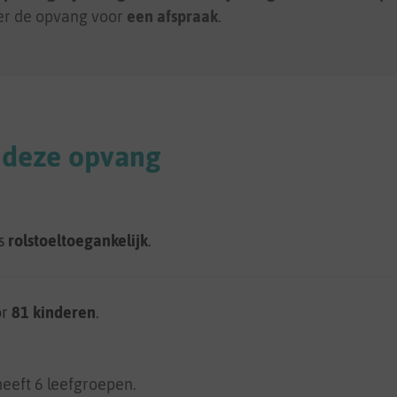
er de opvang voor
een afspraak
.
 deze opvang
is
rolstoeltoegankelijk
.
or
81 kinderen
.
eeft 6 leefgroepen.