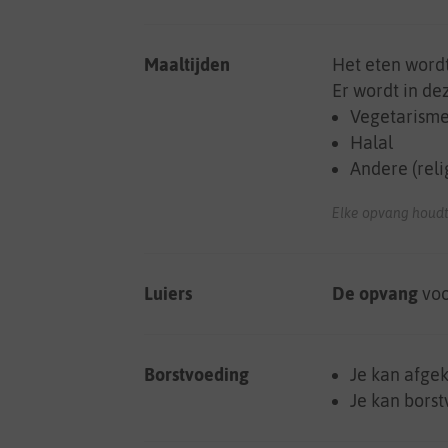
Maaltijden
Het eten word
Er wordt in d
Vegetarism
Halal
Andere (reli
Elke opvang houdt
Luiers
De opvang
voo
Borstvoeding
Je kan afge
Je kan bors