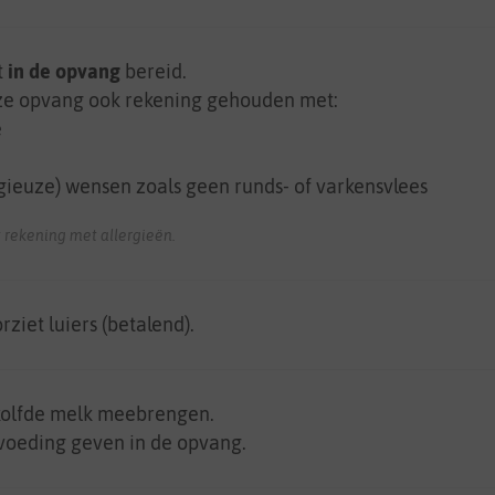
t
in de opvang
bereid.
eze opvang ook rekening gehouden met:
e
gieuze) wensen zoals geen runds- of varkensvlees
 rekening met allergieën.
rziet luiers (betalend).
kolfde melk meebrengen.
tvoeding geven in de opvang.