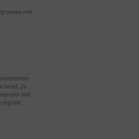
efgroepen met
zinsinkomen.
 tarief. Zo
 Hiervoor heb
 digitale