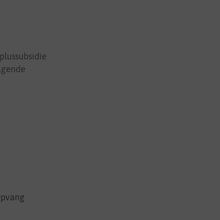
plussubsidie
olgende
opvang