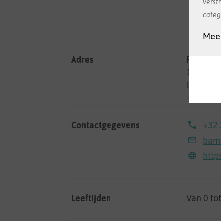
verst
categ
Meer
Adres
Parelstr
1080 Sin
Bekijken
Contactgegevens
+32 
bamb
http
Leeftijden
Van 0 to