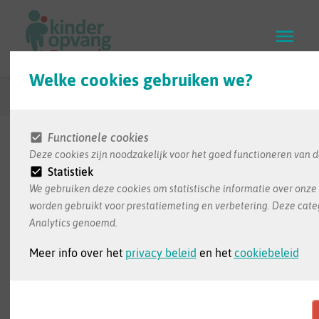
Skip
to
main
content
Welke cookies gebruiken we?
Terug naar zoekresultaten
Functionele cookies
Deze cookies zijn noodzakelijk voor het goed functioneren van d
De informatie in deze infofiche wordt ons bezorgd
Statistiek
door de opvang zelf. Dit is de meest recente
We gebruiken deze cookies om statistische informatie over onze 
informatie die we ontvangen hebben
worden gebruikt voor prestatiemeting en verbetering. Deze cate
Analytics genoemd.
Meer info over het
privacy beleid
en het
cookiebeleid
De Ketjes