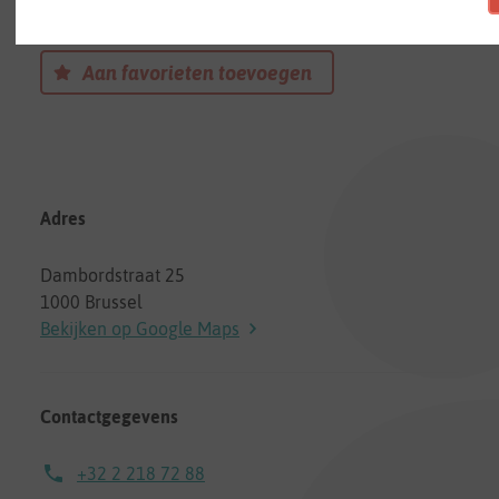
Een kinderdagverblijf in Brussel
Aan favorieten toevoegen
Adres
Dambordstraat 25
1000 Brussel
Bekijken op Google Maps
Contactgegevens
+32 2 218 72 88