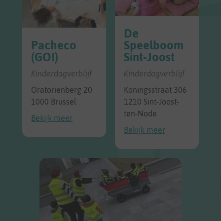
De
Pacheco
Speelboom
(GO!)
Sint-Joost
Kinderdagverblijf
Kinderdagverblijf
Oratoriënberg 20
Koningsstraat 306
1000 Brussel
1210 Sint-Joost-
ten-Node
Bekijk meer
Bekijk meer