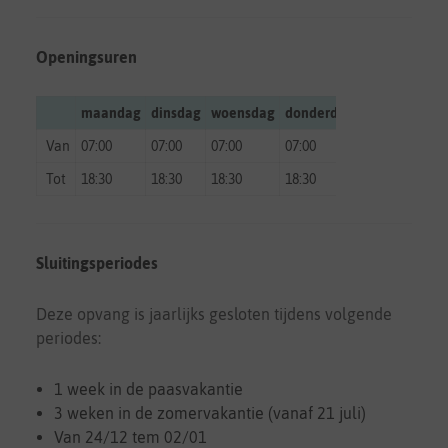
Openingsuren
maandag
dinsdag
woensdag
donderdag
vrijdag
zate
Van
07:00
07:00
07:00
07:00
07:00
gesl
Tot
18:30
18:30
18:30
18:30
18:30
gesl
Sluitingsperiodes
Deze opvang is jaarlijks gesloten tijdens volgende
periodes:
1 week in de paasvakantie
3 weken in de zomervakantie (vanaf 21 juli)
Van 24/12 tem 02/01