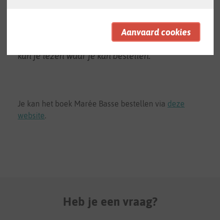
Marée Basse van Noëmi Willemen is prachtig
én de opbrengst van de verkoop gaat naar de
Kinderopvangzaak. Doe jezelf of iemand
anders een pracht van een boek cadeau. Hier
kan je lezen waar je kan bestellen.
Je kan het boek Marée Basse bestellen via
deze
website
.
Heb je een vraag?