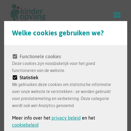
Skip
to
main
content
Welke cookies gebruiken we?
Koop het
benefietboek voor
Functionele cookies
Deze cookies zijn noodzakelijk voor het goed
de
functioneren van de website.
Statistiek
Kinderopvangzaak!
We gebruiken deze cookies om statistische informatie
over onze website te verstrekken - ze worden gebruikt
voor prestatiemeting en verbetering. Deze categorie
Op 30 april werden de discriminerende
wordt ook wel Analytics genoemd.
voorrangsregels in de kinderopvang vernietigd
Meer info over het
privacy beleid
en het
door het Grondwettelijk Hof. Nu, zo'n
cookiebeleid
rechtszaak kost véél geld. Het Benefietboek