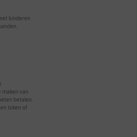
 met kinderen
aanden.
e
ie maken van
oeten betalen.
een token of