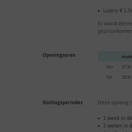
Luiers: € 1.
Er wordt éénma
gezinsinkomen
Openingsuren
maan
Van
07:30
Tot
18:30
Sluitingsperiodes
Deze opvang is
1 week in d
3 weken in 