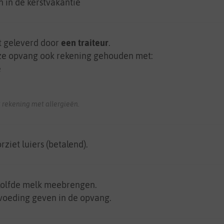
n in de kerstvakantie
t geleverd door
een traiteur
.
eze opvang ook rekening gehouden met:
e
 rekening met allergieën.
rziet luiers (betalend).
kolfde melk meebrengen.
tvoeding geven in de opvang.