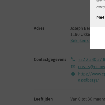
verst
categ
Meer
Adres
Joseph Bensstraat 
1180 Ukkel
Bekijken op Googl
Contactgegevens
+32 2 340 37 
creass@ocmwu
https://www.c
asselbergs/
Leeftijden
Van 0 tot 36 maan