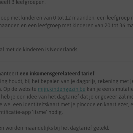
eeft 3 leefgroepen.
groep met kinderen van 0 tot 12 maanden, een leefgroep
 maanden en een leefgroep met kinderen van 20 tot 36 m
l met de kinderen is Nederlands.
hanteert
een inkomensgerelateerd tarief
.
ng houdt, bij het bepalen van je dagprijs, rekening met j
. Op de website
mijn.kindengezin.be
kan je een simulat
o heb je een idee van het dagtarief dat je ongeveer zal m
e wel een identiteitskaart met je pincode en kaartlezer, 
ntificatie-app ‘itsme’ nodig.
n worden maandelijks bij het dagtarief geteld: