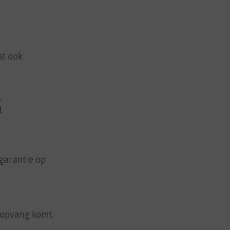
st ook
l
l
 garantie op
 opvang komt.