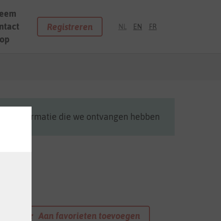
eem
ntact
Registreren
NL
EN
FR
op
cente informatie die we ontvangen hebben
Aan favorieten toevoegen