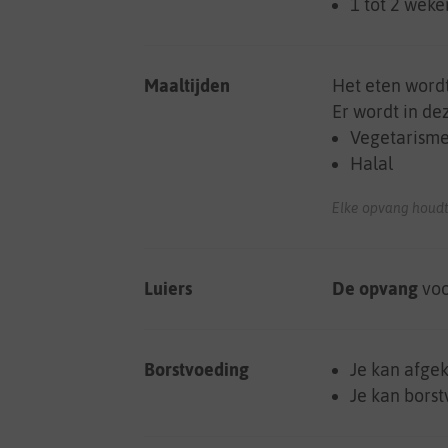
1 tot 2 weke
Maaltijden
Het eten word
Er wordt in d
Vegetarism
Halal
Elke opvang houdt
Luiers
De opvang
voo
Borstvoeding
Je kan afge
Je kan bors