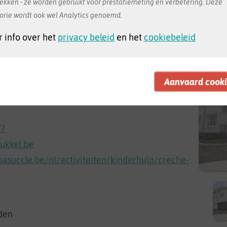
rekken - ze worden gebruikt voor prestatiemeting en verbetering. Deze
orie wordt ook wel Analytics genoemd.
 info over het
privacy beleid
en het
cookiebeleid
82 bus A
e Maps
87
kkel.be
pasuccle.be/nl/activiteiten/kinderhulp/creche-
den