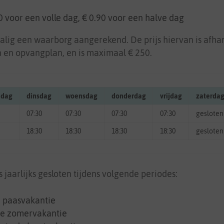
50 voor een volle dag, € 0.90 voor een halve dag
lig een waarborg aangerekend. De prijs hiervan is afhan
 en opvangplan, en is maximaal € 250.
dag
dinsdag
woensdag
donderdag
vrijdag
zaterda
07:30
07:30
07:30
07:30
gesloten
18:30
18:30
18:30
18:30
gesloten
 jaarlijks gesloten tijdens volgende periodes:
e paasvakantie
de zomervakantie