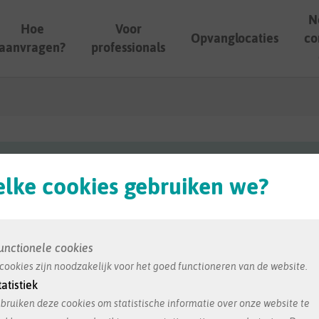
N
Hoe
Voor
Opvanglocaties
co
aanvragen?
professionals
ordt ons bezorgd door de opvang zelf. Dit is de meest re
lke cookies gebruiken we?
unctionele cookies
sselbergs
cookies zijn noodzakelijk voor het goed functioneren van de website.
tatistiek
bruiken deze cookies om statistische informatie over onze website te