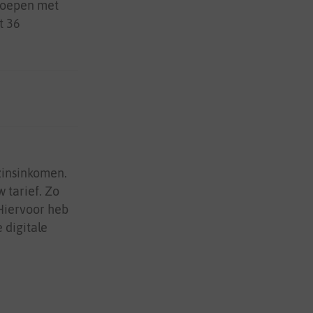
groepen met
t 36
zinsinkomen.
 tarief. Zo
 Hiervoor heb
 digitale