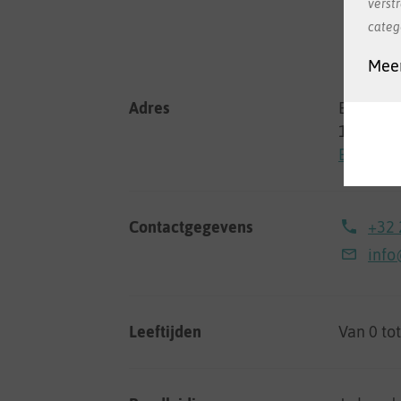
verst
categ
Meer
Adres
Baron Gu
1180 Uk
Bekijken
Contactgegevens
+32 
info
Leeftijden
Van 0 to