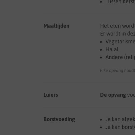
Tussen Kers
Maaltijden
Het eten word
Er wordt in d
Vegetarism
Halal
Andere (reli
Elke opvang houdt
Luiers
De opvang
voo
Borstvoeding
Je kan afge
Je kan bors