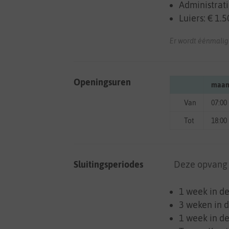
Administrati
Luiers: € 1.
Er wordt éénmalig
Openingsuren
maan
Van
07:00
Tot
18:00
Sluitingsperiodes
Deze opvang is
1 week in d
3 weken in d
1 week in de