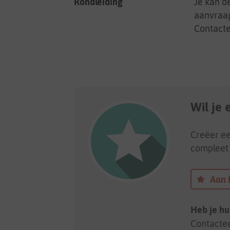
Rondleiding
Je kan d
aanvraag
Contacte
Wil je
Creëer ee
compleet 
Aan 
Heb je hu
Contacte