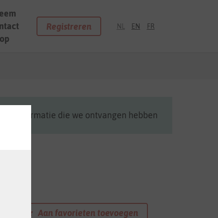
eem
ntact
Registreren
NL
EN
FR
op
cente informatie die we ontvangen hebben
Aan favorieten toevoegen