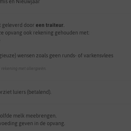
tmis en Nieuwjaar
t geleverd door
een traiteur
.
eze opvang ook rekening gehouden met:
e
gieuze) wensen zoals geen runds- of varkensvlees
 rekening met allergieën.
rziet luiers (betalend).
kolfde melk meebrengen.
tvoeding geven in de opvang.