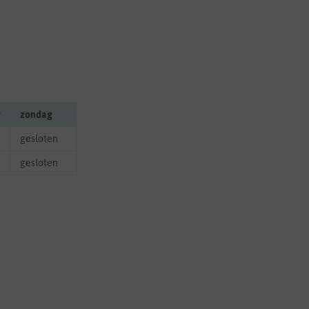
g
zondag
gesloten
gesloten