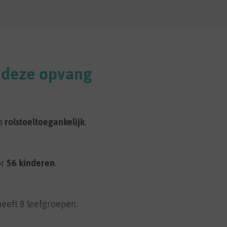
 deze opvang
is
rolstoeltoegankelijk
.
or
56 kinderen
.
eeft 8 leefgroepen.