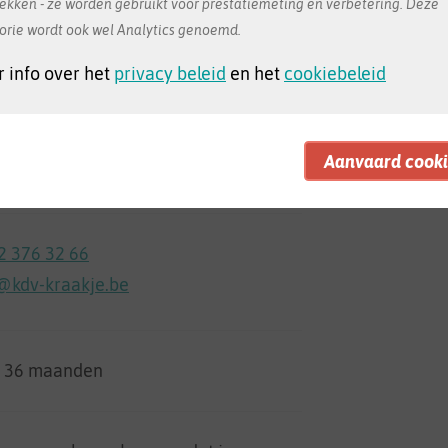
rekken - ze worden gebruikt voor prestatiemeting en verbetering. Deze
orie wordt ook wel Analytics genoemd.
 info over het
privacy beleid
en het
cookiebeleid
illaume Van Hammestraat 33 bus a
kel
 op Google Maps
2 376 32 66
@kdv-kraakje.be
t 36 maanden