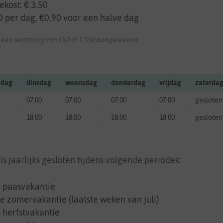
ekost: € 3.50
50 per dag, €0.90 voor een halve dag
 een waarborg van €50 of € 150 aangerekend.
dag
dinsdag
woensdag
donderdag
vrijdag
zaterda
07:00
07:00
07:00
07:00
gesloten
18:00
18:00
18:00
18:00
gesloten
 jaarlijks gesloten tijdens volgende periodes:
e paasvakantie
e zomervakantie (laatste weken van juli)
 herfstvakantie