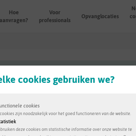
N
Hoe
Voor
Opvanglocaties
co
aanvragen?
professionals
ordt ons bezorgd door de opvang zelf. Dit is de meest re
lke cookies gebruiken we?
unctionele cookies
cookies zijn noodzakelijk voor het goed functioneren van de website.
tatistiek
bruiken deze cookies om statistische informatie over onze website te